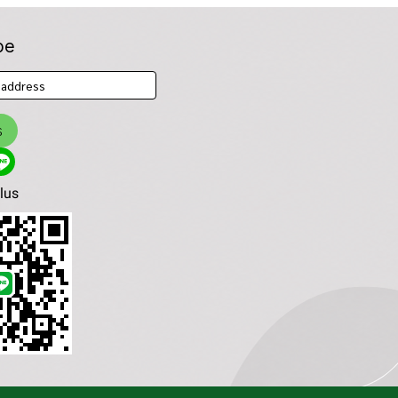
be
ร
plus