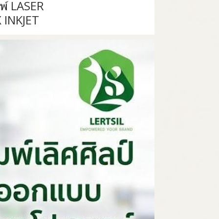
มพ์ LASER
X INKJET