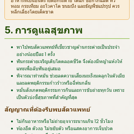
อาหารที่เป็นอันตรายต่อกระต่าย ได้แก่ ช็อกโกแลต หัว
หอม กระเทียม อะโวคาโด ขนมปัง และธัญพืชแปรรูป ควร
หลีกเลี่ยงโดยเด็ดขาด
5. การดูแลสุขภาพ
พาไปพบสัตวแพทย์ที่เชี่ยวชาญด้านกระต่ายเป็นประจำ
อย่างน้อยปีละ 1 ครั้ง
ฟันกระต่ายเจริญเติบโตตลอดชีวิต จึงต้องมีหญ้าแห้งให้
แทะเพื่อลับฟันอยู่เสมอ
พิจารณาทำหมัน ช่วยลดความเสี่ยงมะเร็งมดลูกในตัวเมีย
และลดพฤติกรรมก้าวร้าวหรือฉี่พ่นกลิ่น
หมั่นสังเกตพฤติกรรมการกินและการขับถ่ายทุกวัน เพราะ
เป็นตัวบ่งชี้สุขภาพที่สำคัญที่สุด
สัญญาณที่ต้องรีบพบสัตวแพทย์
ไม่กินอาหารหรือไม่ถ่ายอุจจาระนานเกิน 12 ชั่วโมง
ท้องอืด ตัวงอ ไม่ขยับตัว หรือแสดงอาการเจ็บปวด