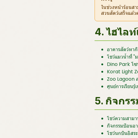
ในช่วงหน้าร้อนสา
สวนสัตว์เสร็จแล้วต
4. ไฮไลท
อาคารสัตว์หา
โชว์แมวน้ำที่
Dino Park โซน
Korat Light Z
Zoo Lagoon สว
ศูนย์การเรียนร
5. กิจกรร
โชว์ความสามาร
กิจกรรมป้อนอา
โชว์นกบินอิส