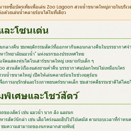
มารถซื้อบัตรเพิ่มเพื่อเล่น Zoo Lagoon สวนน้ำขนาดใหญ่ภายในบริเวณส
่อด้วยเล่นน้ำคลายร้อนได้ในที่เดียว
์และโซนเด่น
กินกลางคืน ชมพฤติกรรมสัตว์ที่ออกหากินตอนกลางคืนในบรรยากาศจ
 "มหาวิทยาลัยแมวน้ำ" แห่งแรกของประเทศไทย
จัดแสดงหุ่นไดโนเสาร์ขนาดใหญ่ เหมาะกับเด็ก ๆ
oo สวนสัตว์เรืองแสงยามค่ำคืน บรรยากาศแปลกใหม่ไม่เหมือนใคร
นน้ำขนาดใหญ่ เปิดให้เล่นคลายร้อนในช่วงฤดูร้อน
ู้เพื่อการอนุรักษ์และโรงภาพยนตร์ขนาดเล็ก ชมสารคดีธรรมชาติได้โดยไม
มพิเศษและโชว์สัตว์
ถของสัตว์ เช่น แมวน้ำ นาก ลิง และนก
หารสัตว์นักล่า เช่น เสือโคร่งและฮิปโปโปเตมัส ตามรอบเวลาที่กำหน
ระ ชมความสามารถของนกหลากสายพันธุ์