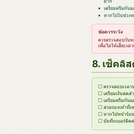
มาก
เตรียมครีมกันแด
หากไปในช่วงหน
ข้อควรระวัง
ควรตรวจสอบวันหย
เพื่อไม่ให้เสียเว
8. เช็คลิส
☐ ตรวจสอบเวลาทำ
☐ เตรียมเงินสดสำ
☐ เตรียมครีมกันแ
☐ สวมรองเท้าที่เ
☐ หากไปหน้าร้อน 
☐ บันทึกเบอร์ติด