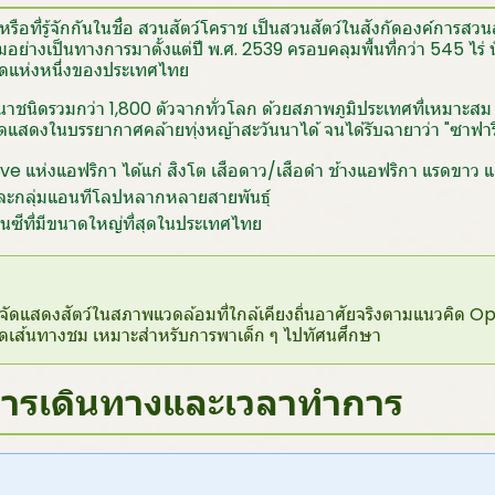
รือที่รู้จักกันในชื่อ สวนสัตว์โคราช เป็นสวนสัตว์ในสังกัดองค์การสว
อย่างเป็นทางการมาตั้งแต่ปี พ.ศ. 2539 ครอบคลุมพื้นที่กว่า 545 ไร่ 
่สุดแห่งหนึ่งของประเทศไทย
นาชนิดรวมกว่า 1,800 ตัวจากทั่วโลก ด้วยสภาพภูมิประเทศที่เหมาะสม
แสดงในบรรยากาศคล้ายทุ่งหญ้าสะวันนาได้ จนได้รับฉายาว่า "ซาฟาร
 Five แห่งแอฟริกา ได้แก่ สิงโต เสือดาว/เสือดำ ช้างแอฟริกา แรดขาว
และกลุ่มแอนทีโลปหลากหลายสายพันธุ์
นซีที่มีขนาดใหญ่ที่สุดในประเทศไทย
น้นจัดแสดงสัตว์ในสภาพแวดล้อมที่ใกล้เคียงถิ่นอาศัยจริงตามแนวคิด 
อดเส้นทางชม เหมาะสำหรับการพาเด็ก ๆ ไปทัศนศึกษา
ลการเดินทางและเวลาทำการ