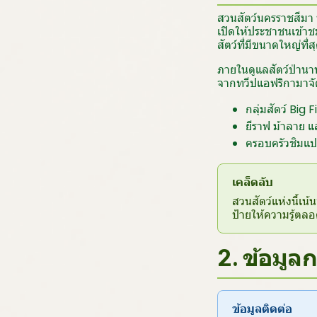
สวนสัตว์นครราชสีมา ห
เปิดให้ประชาชนเข้าชม
สัตว์ที่มีขนาดใหญ่ที
ภายในดูแลสัตว์ป่านา
จากทวีปแอฟริกามาจัด
กลุ่มสัตว์ Big
ยีราฟ ม้าลาย 
ครอบครัวชิมแป
เคล็ดลับ
สวนสัตว์แห่งนี้เ
ป้ายให้ความรู้ตล
2. ข้อมู
ข้อมูลติดต่อ