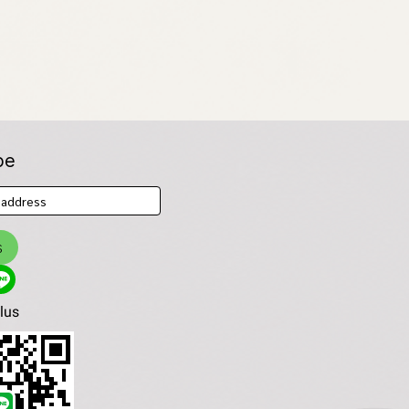
be
ร
plus